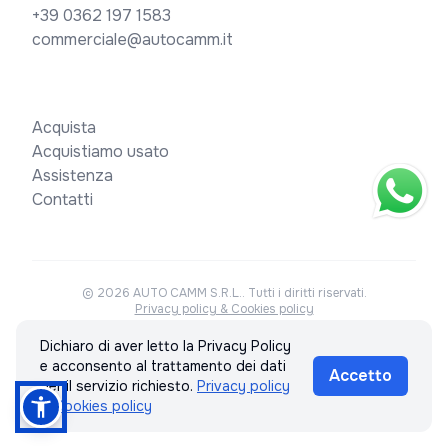
+39 0362 197 1583
commerciale@autocamm.it
Acquista
Acquistiamo usato
Assistenza
Contatti
© 2026 AUTO CAMM S.R.L.. Tutti i diritti riservati.
Privacy policy & Cookies policy
Dichiaro di aver letto la Privacy Policy
Realizzato con
e acconsento al trattamento dei dati
Accetto
per il servizio richiesto.
Privacy policy
& Cookies policy